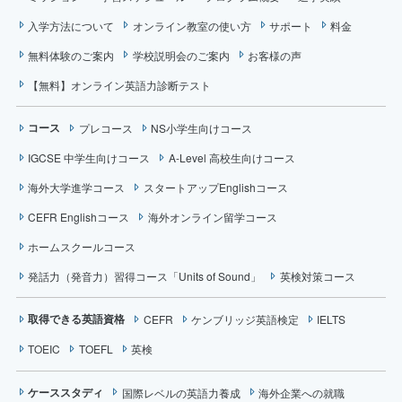
入学方法について
オンライン教室の使い方
サポート
料金
無料体験のご案内
学校説明会のご案内
お客様の声
【無料】オンライン英語力診断テスト
コース
プレコース
NS小学生向けコース
IGCSE 中学生向けコース
A-Level 高校生向けコース
海外大学進学コース
スタートアップEnglishコース
CEFR Englishコース
海外オンライン留学コース
ホームスクールコース
発話力（発音力）習得コース「Units of Sound」
英検対策コース
取得できる英語資格
CEFR
ケンブリッジ英語検定
IELTS
TOEIC
TOEFL
英検
ケーススタディ
国際レベルの英語力養成
海外企業への就職