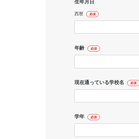
生年月日
西暦
必須
年齢
必須
現在通っている学校名
必須
学年
必須