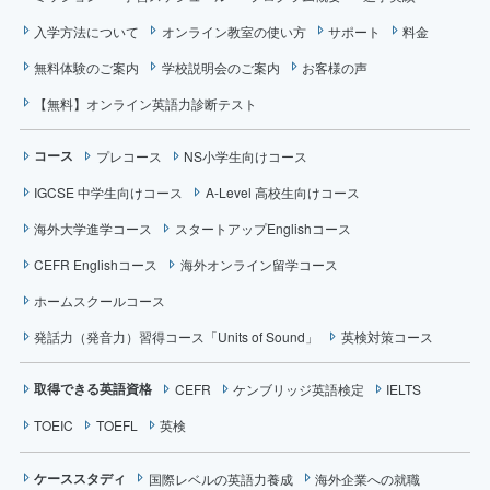
入学方法について
オンライン教室の使い方
サポート
料金
無料体験のご案内
学校説明会のご案内
お客様の声
【無料】オンライン英語力診断テスト
コース
プレコース
NS小学生向けコース
IGCSE 中学生向けコース
A-Level 高校生向けコース
海外大学進学コース
スタートアップEnglishコース
CEFR Englishコース
海外オンライン留学コース
ホームスクールコース
発話力（発音力）習得コース「Units of Sound」
英検対策コース
取得できる英語資格
CEFR
ケンブリッジ英語検定
IELTS
TOEIC
TOEFL
英検
ケーススタディ
国際レベルの英語力養成
海外企業への就職