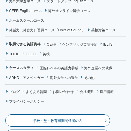
海外大学進学コース
スタートアップEnglishコース
CEFR Englishコース
海外オンライン留学コース
ホームスクールコース
発話力（発音力）習得コース「Units of Sound」
英検対策コース
取得できる英語資格
CEFR
ケンブリッジ英語検定
IELTS
TOEIC
TOEFL
英検
ケーススタディ
国際レベルの英語力養成
海外企業への就職
ADHD・アスペルガー
海外大学への進学
その他
ブログ
よくある質問
お問い合わせ
会社概要
採用情報
プライバシーポリシー
学校・塾・教育機関関係者の方