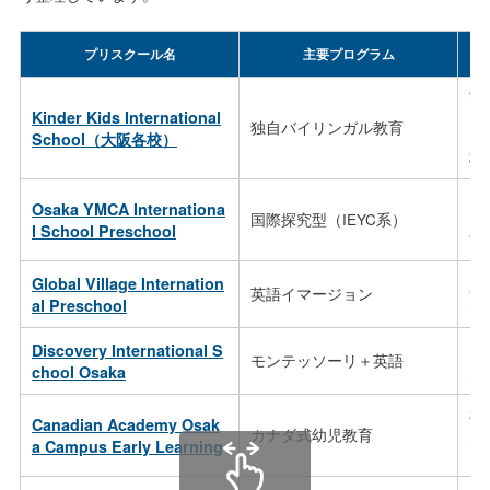
プリスクール名
主要プログラム
英
Kinder Kids International
ニ
独自バイリンガル教育
タ
School（大阪各校）
校
多
Osaka YMCA Internationa
国際探究型（IEYC系）
ョ
l School Preschool
能
Global Village Internation
少
英語イマージョン
／
al Preschool
Discovery International S
自
モンテッソーリ＋英語
／
chool Osaka
神
Canadian Academy Osak
カナダ式幼児教育
／
a Campus Early Learning
ン