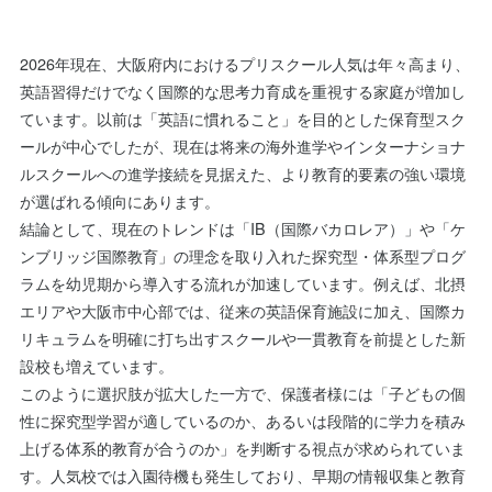
2026年現在、大阪府内におけるプリスクール人気は年々高まり、
英語習得だけでなく国際的な思考力育成を重視する家庭が増加し
ています。以前は「英語に慣れること」を目的とした保育型スク
ールが中心でしたが、現在は将来の海外進学やインターナショナ
ルスクールへの進学接続を見据えた、より教育的要素の強い環境
が選ばれる傾向にあります。
結論として、現在のトレンドは「IB（国際バカロレア）」や「ケ
ンブリッジ国際教育」の理念を取り入れた探究型・体系型プログ
ラムを幼児期から導入する流れが加速しています。例えば、北摂
エリアや大阪市中心部では、従来の英語保育施設に加え、国際カ
リキュラムを明確に打ち出すスクールや一貫教育を前提とした新
設校も増えています。
このように選択肢が拡大した一方で、保護者様には「子どもの個
性に探究型学習が適しているのか、あるいは段階的に学力を積み
上げる体系的教育が合うのか」を判断する視点が求められていま
す。人気校では入園待機も発生しており、早期の情報収集と教育