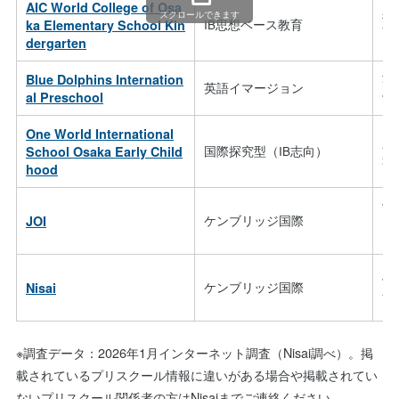
AIC World College of Osa
スクロールできます
探
ka Elementary School Kin
IB思想ベース教育
育
dergarten
Blue Dolphins Internation
英
英語イマージョン
体
al Preschool
One World International
新
School Osaka Early Child
国際探究型（IB志向）
最
hood
体
JOI
ケンブリッジ国際
国
り
体
Nisai
ケンブリッジ国際
全
※調査データ：2026年1月インターネット調査（Nisai調べ）。掲
載されているプリスクール情報に違いがある場合や掲載されてい
ないプリスクール関係者の方はNisaiまでご連絡ください。