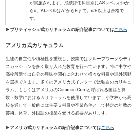
が実施されます。成績評価科目別にASレベルはaか
らe、AレベルはA*からEまで。e/E以上は合格で
す。
▶
ブリティッシュ式カリキュラムの紹介記事については
こちら
アメリカ式カリキュラム
生徒の自主性や積極性を重視し、授業ではグループワークやディ
スカッションを多く取り入れた教育を行っています。特に中学や
高校段階では自分の興味や関心に合わせて様々な科目や課外活動
を選択できます。多くのアメリカ式インターでは独自のカリキュ
ラム、もしくはアメリカのCommon Coreと呼ばれる国語と算
数・数学におけるカリキュラムを使用しています。小学校から高
校を通して一般的には主要５科目や卒業条件として特定の年数の
芸術、体育、外国語の授業を受ける必要があります。
▶
アメリカ式カリキュラムの紹介記事については
こちら