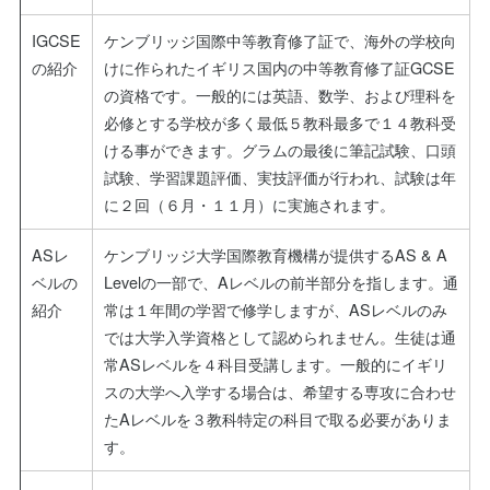
IGCSE
ケンブリッジ国際中等教育修了証で、海外の学校向
の紹介
けに作られたイギリス国内の中等教育修了証GCSE
の資格です。一般的には英語、数学、および理科を
必修とする学校が多く最低５教科最多で１４教科受
ける事ができます。グラムの最後に筆記試験、口頭
試験、学習課題評価、実技評価が行われ、試験は年
に２回（６月・１１月）に実施されます。
ASレ
ケンブリッジ大学国際教育機構が提供するAS & A
ベルの
Levelの一部で、Aレベルの前半部分を指します。通
紹介
常は１年間の学習で修学しますが、ASレベルのみ
では大学入学資格として認められません。生徒は通
常ASレベルを４科目受講します。一般的にイギリ
スの大学へ入学する場合は、希望する専攻に合わせ
たAレベルを３教科特定の科目で取る必要がありま
す。