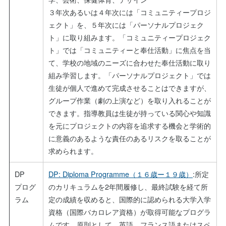
３年次あるいは４年次には「コミュニティープロジ
ェクト」を、５年次には「パーソナルプロジェク
ト」に取り組みます。「コミュニティープロジェク
ト」では「コミュニティーと奉仕活動」に焦点を当
て、学校の地域のニーズに合わせた奉仕活動に取り
組み学習します。「パーソナルプロジェクト」では
生徒が個人で進めて完成させることはできますが、
グループ作業（劇の上演など）を取り入れることが
できます。指導教員は生徒が持っている関心や知識
を元にプロジェクトの内容を追求する機会と学術的
に意義のあるような責任のあるリスクを取ることが
求められます。
DP
DP: Diploma Programme（１６歳ー１９歳）
:所定
プログ
のカリキュラムを2年間履修し、最終試験を経て所
ラム
定の成績を収めると、国際的に認められる大学入学
資格（国際バカロレア資格）が取得可能なプログラ
ムです。原則として、英語、フランス語またはスペ