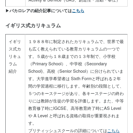
▶
バカロレアの紹介記事については
こちら
イギリス式カリキュラム
イギリ
１９８８年に制定されたカリキュラムで、世界で最
ス式カ
も広く教えられている教育カリキュラムの一つで
リキュ
す。５歳から１８歳までの１３年制で、小学校
ラム
（Primary School）、中学校（Secondary
紹介
School)、高校（Senior School）に分けられていま
す。大学進学希望者は Sixth Formと呼ばれる２年
間の学習過程に移行します。年齢別の段階として、
５つのキーステージがあり、各キーステージの終わ
りには教師が生徒の学習を評価します。また、中等
教育修了時にIGCSE、高等教育終了時にAS Level
や A Level と呼ばれる資格の取得が重要視されま
す。
ブリティッシュスクールの詳細については
こちら