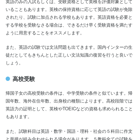
英語のみの入試もしくは、受験資格として英検を評価対象として
いることもあります。英検の保持資格に応じて英語の試験が免除
されたり、試験に加点される学校もあります。英語資格を必要と
する学校を受験なさる場合は、できるだけ早く受験資格を満たす
ように用意することをオススメします。
また、英語の試験では文法問題も出てきます。国内インターの生
徒だとしてもきちんとした正しい文法知識の復習を行うと良いで
しょう。
高校受験
帰国子女の高校受験の条件は、中学受験の条件と似ています。帰
国年数、海外在住年数、出身校の種類によります。高校段階では
英語力の証明として、英検やTOEICなどの資格も求められること
もあります。
また、試験科目は英語・数学・国語・理科・社会の５科目に作文
と面接が組み合わせられる場合があります。５教科全ての試験を