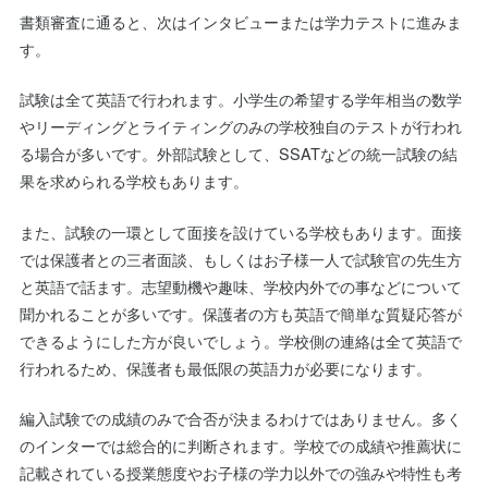
書類審査に通ると、次はインタビューまたは学力テストに進みま
す。
試験は全て英語で行われます。小学生の希望する学年相当の数学
やリーディングとライティングのみの学校独自のテストが行われ
る場合が多いです。外部試験として、SSATなどの統一試験の結
果を求められる学校もあります。
また、試験の一環として面接を設けている学校もあります。面接
では保護者との三者面談、もしくはお子様一人で試験官の先生方
と英語で話ます。志望動機や趣味、学校内外での事などについて
聞かれることが多いです。保護者の方も英語で簡単な質疑応答が
できるようにした方が良いでしょう。学校側の連絡は全て英語で
行われるため、保護者も最低限の英語力が必要になります。
編入試験での成績のみで合否が決まるわけではありません。多く
のインターでは総合的に判断されます。学校での成績や推薦状に
記載されている授業態度やお子様の学力以外での強みや特性も考