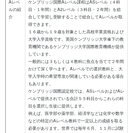
Aレベ
ケンブリッジ国際Aレベル課程はASレベル（４科
ルの紹
目・１年間）とA2レベル（３科目・２年間）を総
介
合して学習し受験することで総合してAレベルが取
得できます。
１６歳から１９歳を対象とした高校卒業資格および
大学入学資格です。英国ケンブリッジ大学傘下の教
育機関であるケンブリッジ大学国際教育機構が提供
しています。
一般的には３もしくは４教科に焦点を当てて２年間
かけて深く学べます。Aレベルでの選択教科と、大
学入学時の希望専攻が関連している必要がある場合
もあります。
ケンブリッジ国際認定校では、ASレベルおよびAレ
ベルで提供されている合計５５科目からこれらの科
目を選択し生徒に提供します。
例えば、医学部や薬学部、経済学などは化学や数学
などの特定のAレベル教科で一定以上の成績を取る
必要があります。世界では毎年６月、１１月に試験