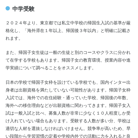
中学受験
２０２４年より、東京都では私立中学校の帰国生入試の基準が厳
格化し、「海外滞在１年以上、帰国後３年以内」と明確に記載さ
れます。
また、帰国子女生徒は一般の生徒と別のコースやクラスに分かれ
て在学する学校もあります。帰国子女の教育環境、授業内容や進
学実績について調べることをオススメします。
日本の学校で帰国子女枠を設けている学校でも、国内インター出
身者は出願資格を満たしていない可能性があります。帰国子女枠
入試では、海外での在住経験・通っていた学校、帰国後の年数、
海外への移住理由などが出願資格に関わってきます。帰国子女入
試は一般入試と比べ、募集人数が非常に少なく１０人程度しか受
け入れていない場合もあります。受験する人数が多い分、学校は
適切な人材を選抜しなければいけません。競争率が高いため、早
い段階から学習習慣の定着や学校内外での活動に力を入れると良