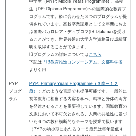
中学生（MYP: Middle Years Programme) 、高校
生（DP: Diploma Programme)への国際的な教育プ
ログラムです。齢に合わせた３つのプログラムが提
供されています。高校卒業認定として２年間におよ
ぶ国際バカロレア・ディプロマ(IB Diploma)を受け
ることができ、世界共通の大学入学資格及び成績証
明を取得することができます。
IBプログラムの詳細については
こちら
下記は
「IB教育推進コンソーシアム」文部科学省
より引用
PYP
PYP: Primary Years Programme（３歳ー１２
プログ
歳）
：どのような言語でも提供可能です。一般的に
ラム
初等教育に相当する内容を学べ、精神と身体の両方
を発達させることを重要視しています。国際教育の
文脈において不可欠とされる、人間の共通性に基づ
いた６つの教科横断的なテーマを授業で扱います
（PYPの幼少期にあたる３ー５歳児は毎年最低４