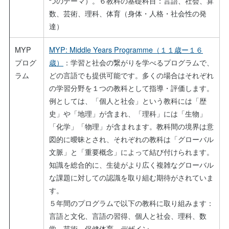
つのテーマ）。６教科の基礎科目：言語、社会、算
数、芸術、理科、体育（身体・人格・社会性の発
達）
MYP
MYP: Middle Years Programme（１１歳ー１６
プログ
歳）
：学習と社会の繋がりを学べるプログラムで、
ラム
どの言語でも提供可能です。多くの場合はそれぞれ
の学習分野を１つの教科として指導・評価します。
例としては、「個人と社会」という教科には「歴
史」や「地理」が含まれ、「理科」には「生物」
「化学」「物理」が含まれます。教科間の境界は意
図的に曖昧とされ、それぞれの教科は「グローバル
文脈」と「重要概念」によって結び付けられます。
知識を総合的に、生徒がより広く複雑なグローバル
な課題に対しての認識を取り組む期待がされていま
す。
５年間のプログラムで以下の教科に取り組みます：
言語と文化、言語の習得、個人と社会、理科、数
学、芸術、保健体育、デザイン