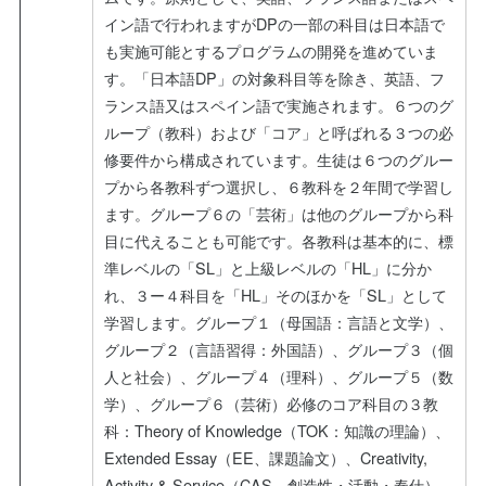
イン語で行われますがDPの一部の科目は日本語で
も実施可能とするプログラムの開発を進めていま
す。「日本語DP」の対象科目等を除き、英語、フ
ランス語又はスペイン語で実施されます。６つのグ
ループ（教科）および「コア」と呼ばれる３つの必
修要件から構成されています。生徒は６つのグルー
プから各教科ずつ選択し、６教科を２年間で学習し
ます。グループ６の「芸術」は他のグループから科
目に代えることも可能です。各教科は基本的に、標
準レベルの「SL」と上級レベルの「HL」に分か
れ、３ー４科目を「HL」そのほかを「SL」として
学習します。グループ１（母国語：言語と文学）、
グループ２（言語習得：外国語）、グループ３（個
人と社会）、グループ４（理科）、グループ５（数
学）、グループ６（芸術）必修のコア科目の３教
科：Theory of Knowledge（TOK：知識の理論）、
Extended Essay（EE、課題論文）、Creativity,
Activity & Service（CAS、創造性・活動・奉仕）