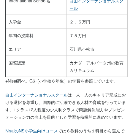
International School名
白山インターナショナルスク
ール
入学金
２．５万円
年間の授業料
７５万円
エリア
石川県小松市
国際認定
カナダ アルバータ州の教育
カリキュラム
※Nisai調べ。G6=(小学校６年生）の学費を参照しています。
白山インターナショナルスクール
は一人一人のキャリア形成にお
ける選択を尊重し、国際的に活躍できる人材の育成を行っていま
す。1クラス12人程度の少人制クラスで問題解決能力やプレゼン
テーション力の向上を目的とした学習を積極的に進めています。
NisaiのNS小学生向けコース
では６教科のうち１科目から選んで