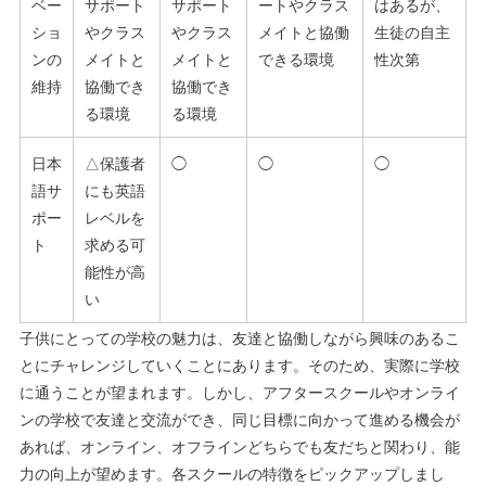
ベー
サポート
サポート
ートやクラス
はあるが、
ショ
やクラス
やクラス
メイトと協働
生徒の自主
ンの
メイトと
メイトと
できる環境
性次第
維持
協働でき
協働でき
る環境
る環境
日本
△保護者
◯
◯
◯
語サ
にも英語
ポー
レベルを
ト
求める可
能性が高
い
子供にとっての学校の魅力は、友達と協働しながら興味のあるこ
とにチャレンジしていくことにあります。そのため、実際に学校
に通うことが望まれます。しかし、アフタースクールやオンライ
ンの学校で友達と交流ができ、同じ目標に向かって進める機会が
あれば、オンライン、オフラインどちらでも友だちと関わり、能
力の向上が望めます。各スクールの特徴をピックアップしまし