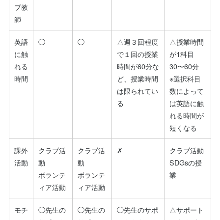
ブ教
師
英語
◯
◯
△週３回程度
△授業時間
に触
で１回の授業
が1科目
れる
時間が60分な
30〜60分
時間
ど、授業時間
※選択科目
は限られてい
数によって
る
は英語に触
れる時間が
短くなる
課外
クラブ活
クラブ活
✗
クラブ活動
活動
動
動
SDGsの授
ボランテ
ボランテ
業
ィア活動
ィア活動
モチ
◯先生の
◯先生の
◯先生のサポ
△サポート