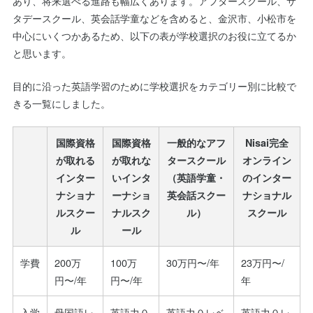
あり、将来選べる進路も幅広くあります。アフタースクール、サ
タデースクール、英会話学童などを含めると、金沢市、小松市を
中心にいくつかあるため、以下の表が学校選択のお役に立てるか
と思います。
目的に沿った英語学習のために学校選択をカテゴリー別に比較で
きる一覧にしました。
国際資格
国際資格
一般的なアフ
Nisai完全
が取れる
が取れな
タースクール
オンライン
インター
いインタ
（英語学童・
のインター
ナショナ
ーナショ
英会話スクー
ナショナル
ルスクー
ナルスク
ル）
スクール
ル
ール
学費
200万
100万
30万円〜/年
23万円〜/
円〜/年
円〜/年
年
入学
母国語レ
英語力０
英語力０レベ
英語力０レ