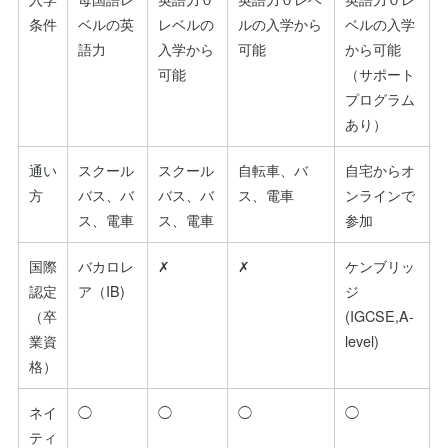
条件
ベルの英
レベルの
ルの入学から
ベルの入学
語力
入学から
可能
から可能
可能
（サポート
プログラム
あり）
通い
スクール
スクール
自転車、バ
自宅からオ
方
バス、バ
バス、バ
ス、電車
ンラインで
ス、電車
ス、電車
参加
国際
バカロレ
✗
✗
ケンブリッ
認定
ア（IB)
ジ
（卒
(IGCSE,A-
業資
level)
格）
ネイ
◯
◯
◯
◯
ティ