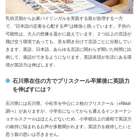
乳幼児期からお家バイリンガルを実践する親が急増する一方
で、”日本語の定着を心配する声”は根強く残っています。子供の
可能性は、大人の想像を遥かに超えています。２つ以上の言語が
飛び交う環境であっても、音を聞き分けて言語ごとに分類してい
きます。英語、日本語、あらゆる言語に関わらず聞いた時間に比
例して、発話ができるようになります。英語表現が生活にある環
境が英語力は伸ばします。
石川県在住の方でプリスクール卒業後に英語力
を伸ばすには？
石川県には石川県、小松市を中心に２校のプリスクール（※Nisai
調べ）がありますが、小学生になってからも通えるインターナシ
ョナルスクールはほとんどないため、小学校以上の過程で英語力
の維持に悩まれるお声が多数聞かれます。英語力を維持したいと
思う親の思いは尽きません。