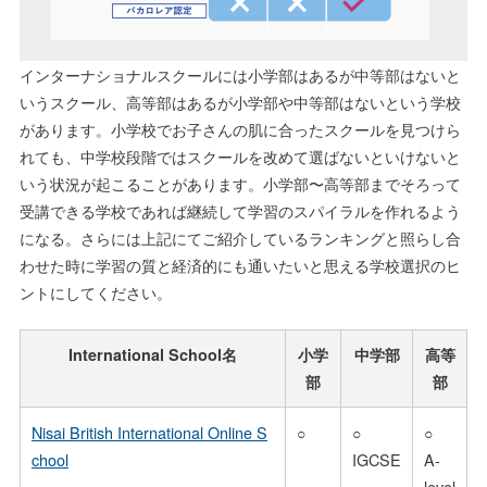
インターナショナルスクールには小学部はあるが中等部はないと
いうスクール、高等部はあるが小学部や中等部はないという学校
があります。小学校でお子さんの肌に合ったスクールを見つけら
れても、中学校段階ではスクールを改めて選ばないといけないと
いう状況が起こることがあります。小学部〜高等部までそろって
受講できる学校であれば継続して学習のスパイラルを作れるよう
になる。さらには上記にてご紹介しているランキングと照らし合
わせた時に学習の質と経済的にも通いたいと思える学校選択のヒ
ントにしてください。
International School名
小学
中学部
高等
部
部
Nisai British International Online S
○
○
○
chool
IGCSE
A-
level