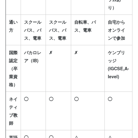
り）
通い
スクール
スクール
自転車、バ
自宅から
方
バス、バ
バス、バ
ス、電車
オンライ
ス、電車
ス、電車
ンで参加
国際
バカロレ
✗
✗
ケンブリ
認定
ア（IB)
ッジ
（卒
(IGCSE,A-
業資
level)
格）
ネイ
◯
◯
◯
◯
ティ
ブ教
師
英語
◯
◯
△
△