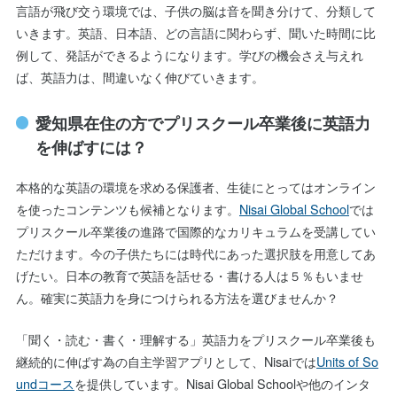
言語が飛び交う環境では、子供の脳は音を聞き分けて、分類して
いきます。英語、日本語、どの言語に関わらず、聞いた時間に比
例して、発話ができるようになります。学びの機会さえ与えれ
ば、英語力は、間違いなく伸びていきます。
愛知県在住の方でプリスクール卒業後に英語力
を伸ばすには？
本格的な英語の環境を求める保護者、生徒にとってはオンライン
を使ったコンテンツも候補となります。
Nisai Global School
では
プリスクール卒業後の進路で国際的なカリキュラムを受講してい
ただけます。今の子供たちには時代にあった選択肢を用意してあ
げたい。日本の教育で英語を話せる・書ける人は５％もいませ
ん。確実に英語力を身につけられる方法を選びませんか？
「聞く・読む・書く・理解する」英語力をプリスクール卒業後も
継続的に伸ばす為の自主学習アプリとして、Nisaiでは
Units of So
undコース
を提供しています。Nisai Global Schoolや他のインタ