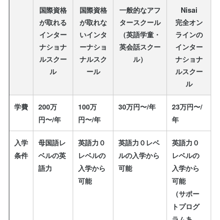
国際資格
国際資格
一般的なアフ
Nisai
が取れる
が取れな
タースクール
完全オン
インター
いインタ
（英語学童・
ラインの
ナショナ
ーナショ
英会話スクー
インター
ルスクー
ナルスク
ル）
ナショナ
ル
ール
ルスクー
ル
学費
200万
100万
30万円〜/年
23万円〜/
円〜/年
円〜/年
年
入学
母国語レ
英語力０
英語力０レベ
英語力０
条件
ベルの英
レベルの
ルの入学から
レベルの
語力
入学から
可能
入学から
可能
可能
（サポー
トプログ
ラムあ