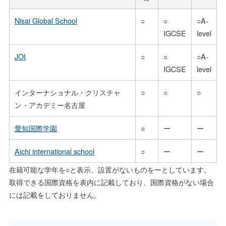
Nisai Global School
○
○
○A-
IGCSE
level
JOI
○
○
○A-
IGCSE
level
インターナショナル・クリスチャ
○
○
○
ン・アカデミー名古屋
愛知国際学園
○
ー
ー
Aichi international school
○
ー
ー
在籍可能な学年を○と表示、設置がないものをーとしています。
取得できる国際資格を表内に記載しており、国際資格がない場合
には記載をしておりません。