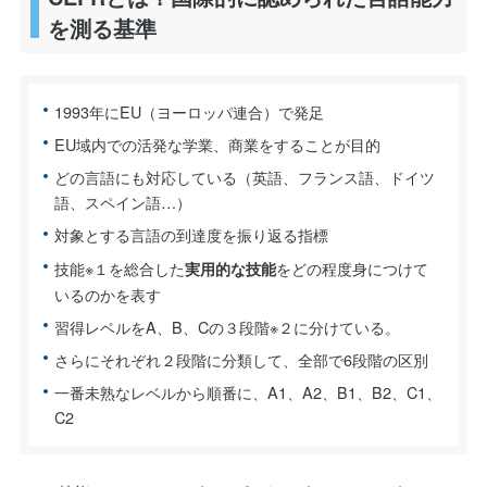
を測る基準
1993年にEU（ヨーロッパ連合）で発足
EU域内での活発な学業、商業をすることが目的
どの言語にも対応している（英語、フランス語、ドイツ
語、スペイン語…）
対象とする言語の到達度を振り返る指標
技能※１を総合した
をどの程度身につけて
実用的な技能
いるのかを表す
習得レベルをA、B、Cの３段階※２に分けている。
さらにそれぞれ２段階に分類して、全部で6段階の区別
一番未熟なレベルから順番に、A1、A2、B1、B2、C1、
C2