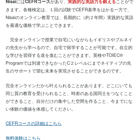
には
があり、
ことがで
Nisai
CEFRコース
実践的な英語力を鍛える
きます。各種検定は、１回の試験でCEFR基準をはかる一方で、
Nisaiのオンライン教育では、長期的に（約２年間）実践的な英語
を最適な価格で学ぶことできます。
完全オンラインで授業で自宅にいながらもイギリスやブルネイ
の先生から学べるので、自宅で留学することが可能です。自立的
な学びを習得する道を進むことができます。英検やTOIEC®
Programでは到達できなかったC２レベルにまでネイティブの先
生のサポートで望む未来を実現させることができるのです。
完全オンラインだから叶えられることがあります。どこにいても
同じ質の教育を受けられること、時差のある国同士をつなぐこと
ができること、自分だけの集中した空間を作ること、今までにな
い体験の価値を体感してください。
CEFRコースの詳細はこちら
無料体験はこちら