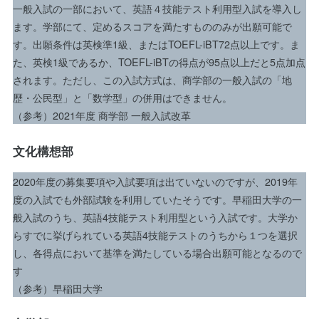
一般入試の一部において、英語４技能テスト利用型入試を導入し
ます。学部にて、定めるスコアを満たすもののみが出願可能で
す。出願条件は英検準1級、またはTOEFL-iBT72点以上です。ま
た、英検1級であるか、TOEFL-iBTの得点が95点以上だと5点加点
されます。ただし、この入試方式は、商学部の一般入試の「地
歴・公民型」と「数学型」の併用はできません。
（参考）2021年度 商学部 一般入試改革
文化構想部
2020年度の募集要項や入試要項は出ていないのですが、2019年
度の入試でも外部試験を利用していたそうです。早稲田大学の一
般入試のうち、英語4技能テスト利用型という入試です。大学か
らすでに挙げられている英語4技能テストのうちから１つを選択
し、各得点において基準を満たしている場合出願可能となるので
す
（参考）早稲田大学