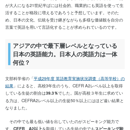
が大人になる21世紀半ばには社会的、職業的にも英語を使って生
活することが格段に増えるであろうと予想しています。そのた
め、日本の文化、伝統を受け継ぎながらも多様な価値観を自分の
言葉で英語を用いて言語化することが求められているのです。
アジアの中で最下層レベルとなっている
日本の英語能力。日本人の英語力は一体
何位？
文部科学省の「
平成29年度 英語教育実施状況調査（高等学校）の
結果
」によると、高校3年生のうち、CEFR A2レベル以上を取得
している生徒の割合は
でした。国が高校３年生に求めてい
39.3％
る力は、CEFRA2レベル以上の生徒50％以上にはほど遠い結果と
なりました。
その中でも最も低い値を出していたのがスピーキング能力で
す。
を取得している生徒の中でも
CEFR A2以上
スピーキング能