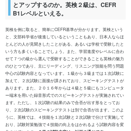
とアップするのか。英検２級は、CEFR
B1レベルといえる。
英検を例に取ると、簡単にCEFR基準が分かります。英検という
と、文部科学省が後進しているということもあり、日本人ならほ
とんどの人が見聞きしたことがある、あるいは学校で受験したと
いう方も多くいることでしょう。また、学習進度やレベルに合わ
せて７つの級から選んで受験することができることも英検の魅力
のひとつであり、主にリーディング、リスニング技能を問う問題
中心の試験内容となっています。１級から３級までは１次試験に
加えて、２次試験に面接が課されており、スピーキングテストが
あります。また、２０１６年からは４級と５級にもコンピュータ
ー端末を用いた録音形式でのスピーキングテストが実施されてい
ます。ただし、１次試験の結果のみで合否が出す形をとってお
り、２次試験のスピーキングテストは別で合否が出ます。このよ
うに、英検では、４技能を１次試験と２次試験で分けて実施して
おり、試験対策勉強で４技能の向上をはかれるよう試験内容を変