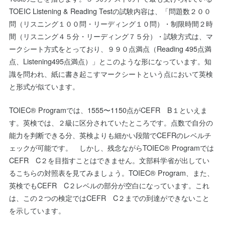
TOEIC Listening & Reading Testの試験内容は、「問題数２００
問（リスニング１００問・リーディング１０問）・制限時間２時
間（リスニング４５分・リーディング７５分）・試験方式は、マ
ークシート方式をとっており、９９０点満点（Reading 495点満
点、Listening495点満点）」とこのような形になっています。知
識を問われ、紙に書き起こすマークシートという点において英検
と形式が似ています。
TOIEC® Programでは、1555〜1150点がCEFR B１といえま
す。英検では、２級に区分されていたところです。点数で自分の
能力を判断できる分、英検よりも細かい段階でCEFRのレベルチ
ェックが可能です。 しかし、残念ながらTOIEC® Programでは
CEFR C２を目指すことはできません。文部科学省が出してい
るこちらの対照表を見てみましょう。TOIEC® Program、また、
英検でもCEFR C２レベルの部分が空白になっています。これ
は、この２つの検定ではCEFR C２までの到達ができないこと
を示しています。