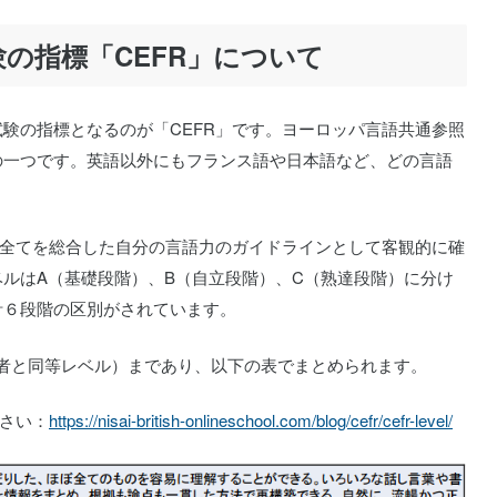
の指標「CEFR」について
験の指標となるのが「CEFR」です。ヨーロッパ言語共通参照
の一つです。英語以外にもフランス語や日本語など、どの言語
の全てを総合した自分の言語力のガイドラインとして客観的に確
ルはA（基礎段階）、B（自立段階）、C（熟達段階）に分け
計６段階の区別がされています。
話者と同等レベル）まであり、以下の表でまとめられます。
ださい：
https://nisai-british-onlineschool.com/blog/cefr/cefr-level/